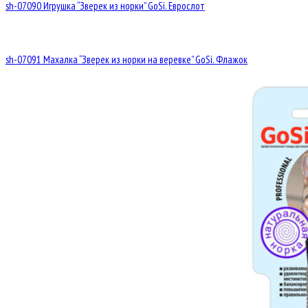
sh-07090 Игрушка “Зверек из норки” GoSi. Еврослот
sh-07091 Махалка “Зверек из норки на веревке” GoSi. Флажок