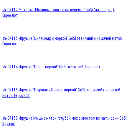
sh-07112 Махалка “Мышиные хвосты на веревке” GoSi (нат. норка).
Еврослот
sh-07113 Игрушка “Циллиндр с норкой” GoSi звенящий с кошачей мятой.
Еврослот
sh-07114 Игрушка “Шар с норкой” GoSi звенящий. Еврослот
sh-07115 Игрушка “Шуршаший шар с норкой” GoSi звенящий с кошачей
мятой. Еврослот
sh-07138 Игрушка Мышь с мятой голубой мех с хвостом из нат. норки GoSi.
Кружок