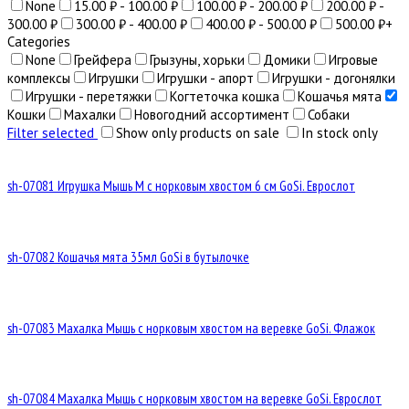
None
15.00 ₽ - 100.00 ₽
100.00 ₽ - 200.00 ₽
200.00 ₽ -
300.00 ₽
300.00 ₽ - 400.00 ₽
400.00 ₽ - 500.00 ₽
500.00 ₽+
Categories
None
Грейфера
Грызуны, хорьки
Домики
Игровые
комплексы
Игрушки
Игрушки - апорт
Игрушки - догонялки
Игрушки - перетяжки
Когтеточка кошка
Кошачья мята
Кошки
Махалки
Новогодний ассортимент
Собаки
Filter selected
Show only products on sale
In stock only
sh-07081 Игрушка Мышь M с норковым хвостом 6 см GoSi. Еврослот
sh-07082 Кошачья мята 35мл GoSi в бутылочке
sh-07083 Махалка Мышь с норковым хвостом на веревке GoSi. Флажок
sh-07084 Махалка Мышь с норковым хвостом на веревке GoSi. Еврослот