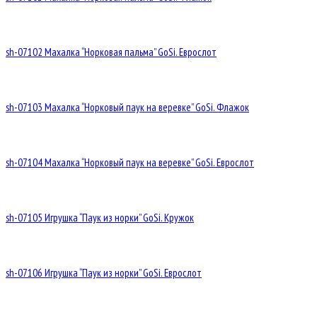
sh-07102 Махалка “Норковая пальма” GoSi. Еврослот
sh-07103 Махалка “Норковый паук на веревке” GoSi. Флажок
sh-07104 Махалка “Норковый паук на веревке” GoSi. Еврослот
sh-07105 Игрушка “Паук из норки” GoSi. Кружок
sh-07106 Игрушка “Паук из норки” GoSi. Еврослот