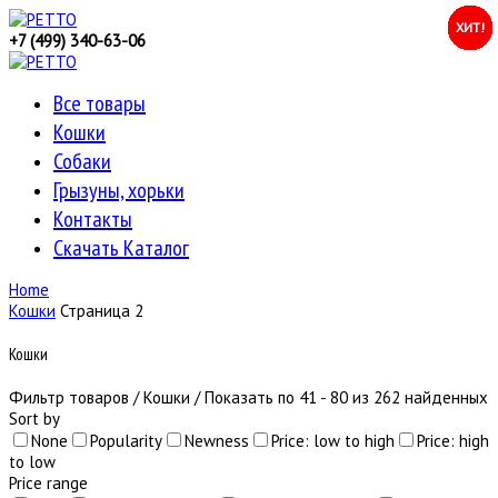
ХИТ!
ХИТ!
ХИТ!
ХИТ!
ХИТ!
ХИТ!
ХИТ!
ХИТ!
ХИТ!
ХИТ!
ХИТ!
ХИТ!
ХИТ!
ХИТ!
ХИТ!
ХИТ!
ХИТ!
+7 (499) 340-63-06
Все товары
Кошки
Собаки
Грызуны, хорьки
Контакты
Скачать Каталог
Home
Кошки
Страница 2
Кошки
Фильтр товаров
/
Кошки
/ Показать по 41 - 80 из 262 найденных
Sort by
None
Popularity
Newness
Price: low to high
Price: high
to low
Price range