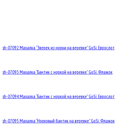
sh-07092 Махалка “Зверек из норки на веревке” GoSi. Еврослот
sh-07093 Махалка “Бантик с норкой на веревке” GoSi. Флажок
sh-07094 Махалка “Бантик с норкой на веревке” GoSi. Еврослот
sh-07095 Махалка “Норковый бантик на веревке” GoSi. Флажок