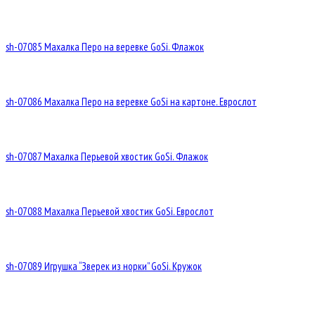
sh-07085 Махалка Перо на веревке GoSi. Флажок
sh-07086 Махалка Перо на веревке GoSi на картоне. Еврослот
sh-07087 Махалка Перьевой хвостик GoSi. Флажок
sh-07088 Махалка Перьевой хвостик GoSi. Еврослот
sh-07089 Игрушка “Зверек из норки” GoSi. Кружок