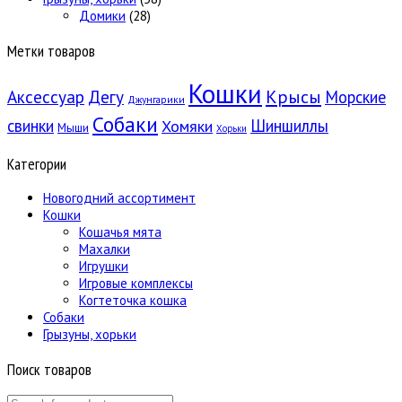
Домики
(28)
Метки товаров
Кошки
Крысы
Аксессуар
Дегу
Морские
Джунгарики
Собаки
свинки
Шиншиллы
Хомяки
Мыши
Хорьки
Категории
Новогодний ассортимент
Кошки
Кошачья мята
Махалки
Игрушки
Игровые комплексы
Когтеточка кошка
Собаки
Грызуны, хорьки
Поиск товаров