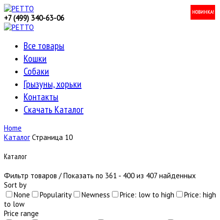
НОВИНКА!
НОВИНКА!
НОВИНКА!
НОВИНКА!
НОВИНКА!
НОВИНКА!
НОВИНКА!
НОВИНКА!
НОВИНКА!
НОВИНКА!
НОВИНКА!
НОВИНКА!
НОВИНКА!
НОВИНКА!
НОВИНКА!
НОВИНКА!
НОВИНКА!
НОВИНКА!
НОВИНКА!
НОВИНКА!
НОВИНКА!
НОВИНКА!
НОВИНКА!
НОВИНКА!
НОВИНКА!
НОВИНКА!
НОВИНКА!
НОВИНКА!
НОВИНКА!
НОВИНКА!
НОВИНКА!
НОВИНКА!
НОВИНКА!
НОВИНКА!
НОВИНКА!
НОВИНКА!
НОВИНКА!
НОВИНКА!
НОВИНКА!
+7 (499) 340-63-06
Все товары
Кошки
Собаки
Грызуны, хорьки
Контакты
Скачать Каталог
Home
Каталог
Страница 10
Каталог
Фильтр товаров
/ Показать по 361 - 400 из 407 найденных
Sort by
None
Popularity
Newness
Price: low to high
Price: high
to low
Price range