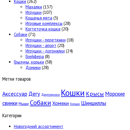
Кошки
(262)
Махалки
(137)
Игрушки
(107)
Кошачья мята
(3)
Игровые комплексы
(28)
Когтеточка кошка
(20)
Собаки
(71)
Игрушки - перетяжки
(18)
Игрушки - апорт
(20)
Игрушки - догонялки
(24)
Грейфера
(8)
Грызуны, хорьки
(58)
Домики
(28)
Метки товаров
Кошки
Крысы
Аксессуар
Дегу
Морские
Джунгарики
Собаки
свинки
Шиншиллы
Хомяки
Мыши
Хорьки
Категории
Новогодний ассортимент