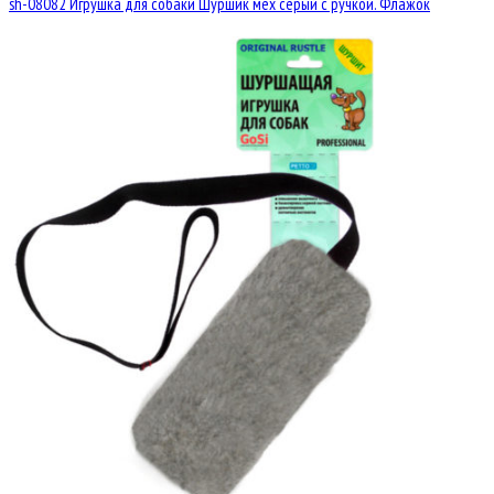
sh-08082 Игрушка для собаки Шуршик мех серый с ручкой. Флажок