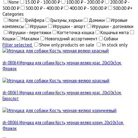
None
15.00 ₽ - 100.00 ₽
100.00 ₽ - 200.00 ₽
200.00 ₽ -
300.00 ₽
300.00 ₽ - 400.00 ₽
400.00 ₽ - 500.00 ₽
500.00 ₽+
Categories
None
Грейфера
Грызуны, хорьки
Домики
Игровые
комплексы
Игрушки
Игрушки - апорт
Игрушки - догонялки
Игрушки - перетяжки
Когтеточка кошка
Кошачья мята
Кошки
Махалки
Новогодний ассортимент
Собаки
Filter selected
Show only products on sale
In stock only
sh-08064 Игрушка для собаки Кость, черная-велюр крас. 20х10х3см.
Флажок
sh-08065 Игрушка для собаки Кость, черная-велюр крас. 20х10х3см.
Еврослот
sh-08066 Игрушка для собаки Кость, черная-велюр корич. 20х10х3см.
Флажок